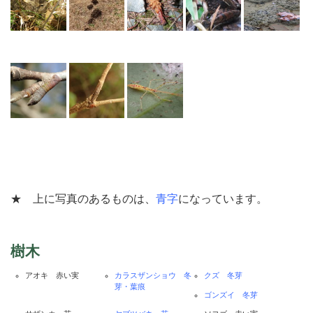
★ 上に写真のあるものは、
青字
になっています。
樹木
アオキ 赤い実
カラスザンショウ 冬
クズ 冬芽
芽・葉痕
ゴンズイ 冬芽