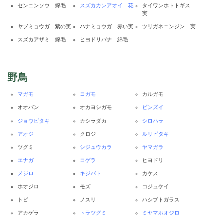
センニンソウ 綿毛
スズカカンアオイ 花
タイワンホトトギス
実
ヤブミョウガ 紫の実
ハナミョウガ 赤い実
ツリガネニンジン 実
スズカアザミ 綿毛
ヒヨドリバナ 綿毛
野鳥
マガモ
コガモ
カルガモ
オオバン
オカヨシガモ
ビンズイ
ジョウビタキ
カシラダカ
シロハラ
アオジ
クロジ
ルリビタキ
ツグミ
シジュウカラ
ヤマガラ
エナガ
コゲラ
ヒヨドリ
メジロ
キジバト
カケス
ホオジロ
モズ
コジュケイ
トビ
ノスリ
ハシブトガラス
アカゲラ
トラツグミ
ミヤマホオジロ