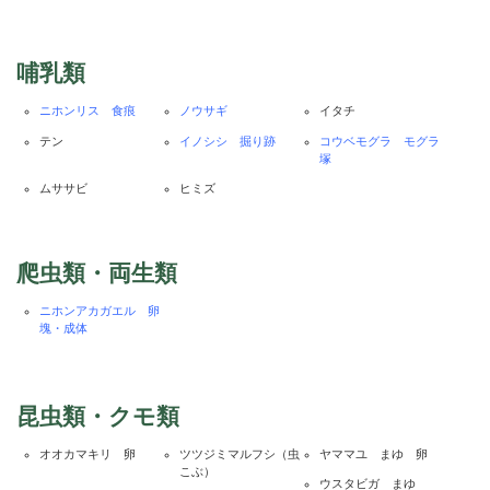
哺乳類
ニホンリス 食痕
ノウサギ
イタチ
テン
イノシシ 掘り跡
コウベモグラ モグラ
塚
ムササビ
ヒミズ
爬虫類・両生類
ニホンアカガエル 卵
塊・成体
昆虫類・クモ類
オオカマキリ 卵
ツツジミマルフシ（虫
ヤママユ まゆ 卵
こぶ）
ウスタビガ まゆ