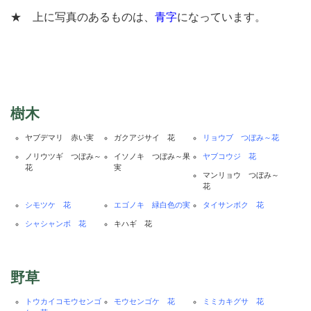
★ 上に写真のあるものは、
青字
になっています。
樹木
ヤブデマリ 赤い実
ガクアジサイ 花
リョウブ つぼみ～花
ノリウツギ つぼみ～
イソノキ つぼみ～果
ヤブコウジ 花
花
実
マンリョウ つぼみ～
花
シモツケ 花
エゴノキ 緑白色の実
タイサンボク 花
シャシャンボ 花
キハギ 花
野草
トウカイコモウセンゴ
モウセンゴケ 花
ミミカキグサ 花