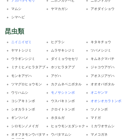
アカハライモリ
二ホンカナヘビ
ニホントカゲ
マムシ
ヤマカガシ
アオダイショウ
シマヘビ
昆虫類
ニイニイゼミ
ヒグラシ
キタキチョウ
ヤマトシジミ
ムラサキシジミ
ツバメシジミ
ウラギンシジミ
ダイミョウセセリ
キムネクマバチ
ミナミヒメヒラタアブ
ホソヒラタアブ
ジャコウアゲハ
モンキアゲハ
アゲハ
アオスジアゲハ
ツマグロヒョウモン
カクムネベニボタル
オオオバボタル
ウリハムシ
モノサシトンボ
オニヤンマ
コシアキトンボ
ウスバキトンボ
オオシオカラトンボ
シオカラトンボ
クロイトトンボ
ツノトンボ
ギンツバメ
ホタルガ
マドガ
シロモンノメイガ
ヒョウモンエダシャク
ミカワオサムシ
オオフタモンウバタマ
ウバタマムシ
マメコガネ