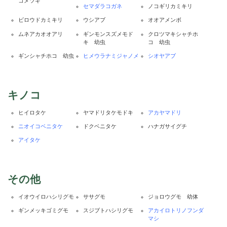
コメツキ
セマダラコガネ
ノコギリカミキリ
ビロウドカミキリ
ウシアブ
オオアメンボ
ムネアカオオアリ
ギンモンスズメモド
クロツマキシャチホ
キ 幼虫
コ 幼虫
ギンシャチホコ 幼虫
ヒメウラナミジャノメ
シオヤアブ
キノコ
ヒイロタケ
ヤマドリタケモドキ
アカヤマドリ
ニオイコベニタケ
ドクベニタケ
ハナガサイグチ
アイタケ
その他
イオウイロハシリグモ
ササグモ
ジョロウグモ 幼体
ギンメッキゴミグモ
スジブトハシリグモ
アカイロトリノフンダ
マシ