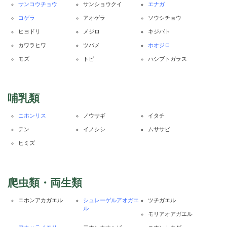
サンコウチョウ
サンショウクイ
エナガ
コゲラ
アオゲラ
ソウシチョウ
ヒヨドリ
メジロ
キジバト
カワラヒワ
ツバメ
ホオジロ
モズ
トビ
ハシブトガラス
哺乳類
ニホンリス
ノウサギ
イタチ
テン
イノシシ
ムササビ
ヒミズ
爬虫類・両生類
ニホンアカガエル
シュレーゲルアオガエ
ツチガエル
ル
モリアオアガエル