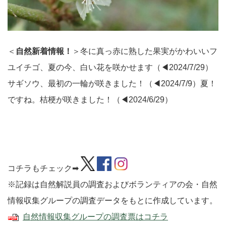
＜
自然新着情報！
＞冬に真っ赤に熟した果実がかわいいフ
ユイチゴ、夏の今、白い花を咲かせます（◀2024/7/29）
サギソウ、最初の一輪が咲きました！（◀2024/7/9）
夏！
ですね。桔梗が咲きました！
（◀2024/6/29）
コチラもチェック➡
※記録は自然解説員の調査およびボランティアの会・自然
情報収集グループの調査データをもとに作成しています。
自然情報収集グループの調査票はコチラ