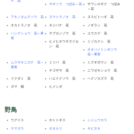
ケ 花
サギソウ つぼみ～花
サワシロギク つぼみ
～花
アキノタムラソウ 花
ヌマトラノオ 花
ヌスビトハギ 花
オカトラノオ 花
ネジバナ 花
ノギラン 花
ハンゲショウ 花～果
ヤブカンゾウ 花
ユウスゲ 花
実
ヒメヒオウギズイセ
ミゾカクシ 花
ン 花
オオバノトンボソウ
花～果実
ムラサキニガナ 花～
ミツバ 花
ミズギボウシ 花
果実
チゴザサ 花
ニワゼキショウ 花
ドクダミ 花
ハエドクソウ 花
ヘクソカズラ 花
ガマ 穂
ヒメシダ
野鳥
ウグイス
ホトトギス
シジュウカラ
ヤマガラ
オオルリ
キビタキ