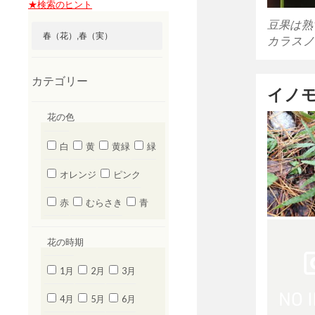
★検索のヒント
豆果は熟
カラスノ
カテゴリー
イノ
花の色
白
黄
黄緑
緑
オレンジ
ピンク
赤
むらさき
青
花の時期
1月
2月
3月
4月
5月
6月