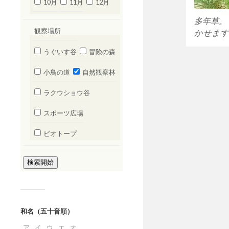
10月
11月
12月
多年草。
観察場所
かせます
うぐいす谷
冒険の森
小鳥の道
自然観察林
ラクウショウ谷
スポーツ広場
ビオトープ
和名（五十音順）
ア
イ
ウ
エ
オ