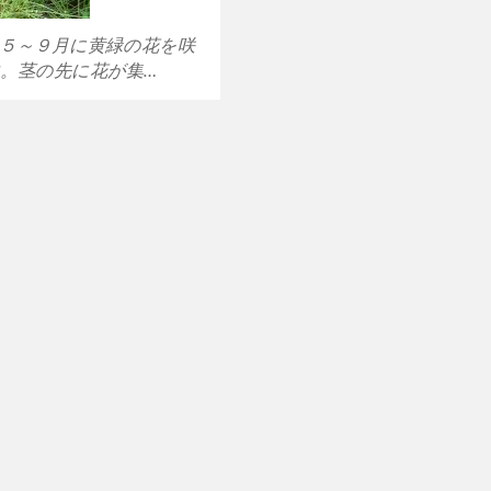
 ５～９月に黄緑の花を咲
。茎の先に花が集…