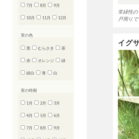
7月
8月
9月
常緑性の
10月
11月
12月
戸周りで
実の色
イグ
黒
むらさき
茶
赤
オレンジ
緑
緑白
青
白
実の時期
1月
2月
3月
4月
5月
6月
7月
8月
9月