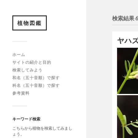
検索結果 
植物図鑑
ヤハ
ホーム
サイトの紹介と目的
検索してみよう
和名（五十音順）で探す
科名（五十音順）で探す
参考資料
キーワード検索
こちらから植物を検索してみまし
ょう。