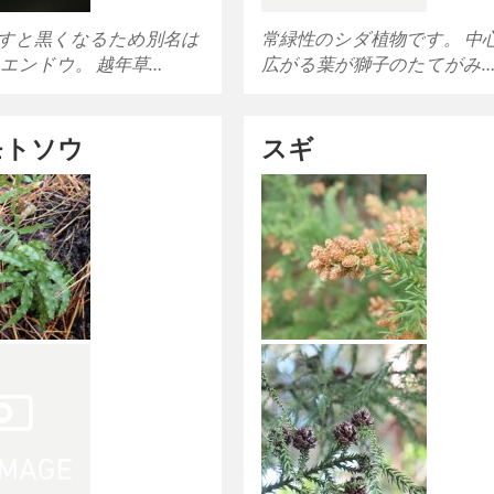
すと黒くなるため別名は
常緑性のシダ植物です。 中
エンドウ。 越年草…
広がる葉が獅子のたてがみ
モトソウ
スギ