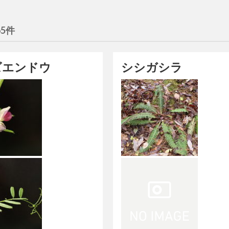
65件
ズエンドウ
シシガシラ