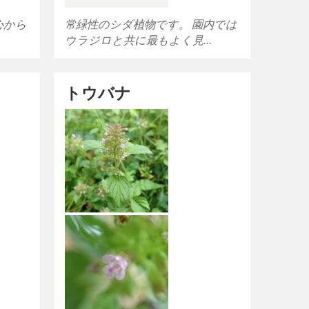
心から
常緑性のシダ植物です。 園内では
…
ウラジロと共に最もよく見…
トウバナ