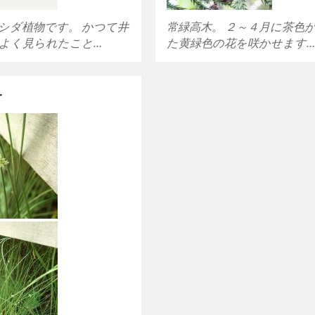
シダ植物です。 かつて井
常緑高木。 ２～４月に茶色
よく見られたこと…
た黄緑色の花を咲かせます
サ