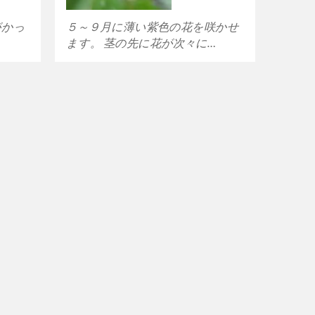
がかっ
５～９月に薄い紫色の花を咲かせ
…
ます。 茎の先に花が次々に…