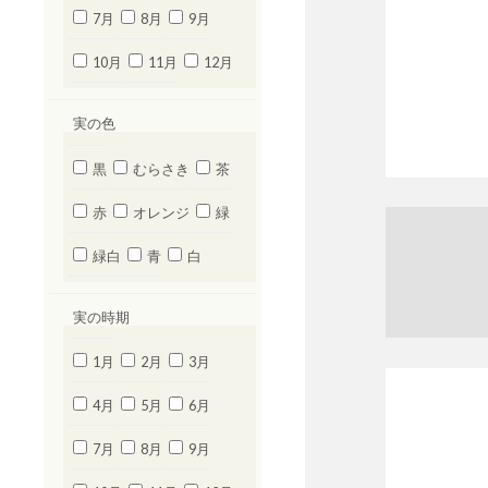
7月
8月
9月
10月
11月
12月
実の色
黒
むらさき
茶
赤
オレンジ
緑
緑白
青
白
実の時期
1月
2月
3月
4月
5月
6月
7月
8月
9月