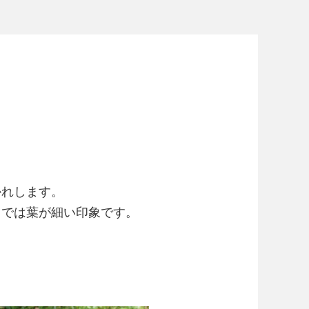
かれします。
中では葉が細い印象です。