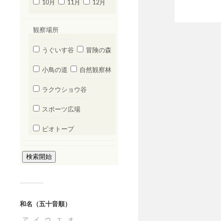
10月
11月
12月
観察場所
うぐいす谷
冒険の森
小鳥の道
自然観察林
ラクウショウ谷
スポーツ広場
ビオトープ
和名（五十音順）
ア
イ
ウ
エ
オ