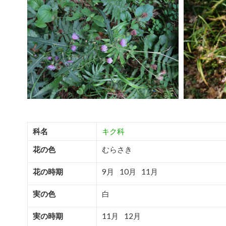
科名
キク科
花の色
むらさき
花の時期
9月
10月
11月
実の色
白
実の時期
11月
12月