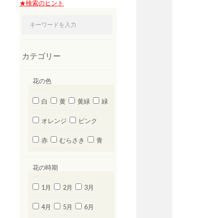
★検索のヒント
カテゴリー
花の色
白
黄
黄緑
緑
オレンジ
ピンク
赤
むらさき
青
花の時期
1月
2月
3月
4月
5月
6月