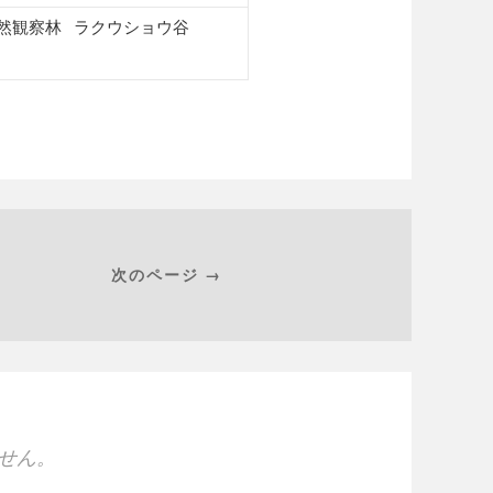
然観察林
ラクウショウ谷
次のページ →
せん。