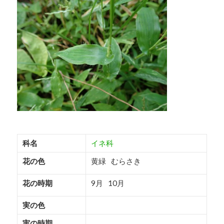
写真はクリックで拡大できます
科名
イネ科
花の色
黄緑
むらさき
花の時期
9月
10月
実の色
実の時期