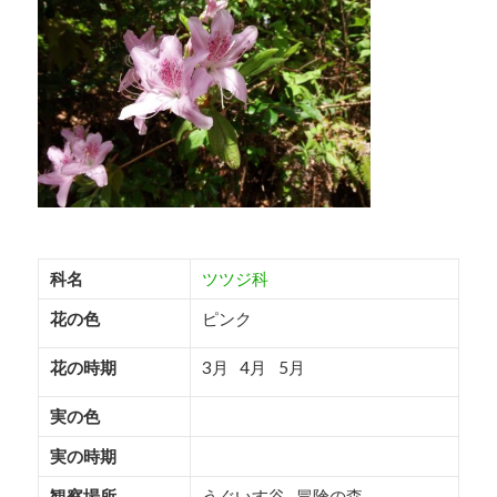
つかりま
せん
写真はクリックで拡大できます
科名
ツツジ科
花の色
ピンク
花の時期
3月
4月
5月
実の色
実の時期
観察場所
うぐいす谷
冒険の森