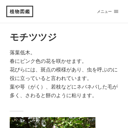
植物図鑑
メニュー
モチツツジ
落葉低木。
春にピンク色の花を咲かせます。
花びらには、斑点の模様があり、虫を呼ぶのに
役に立っていると言われています。
葉や萼（がく）、若枝などにネバネバした毛が
多く、さわると餅のように粘ります。
添付ファ
イルが見