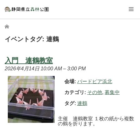
ホーム
イベントタグ:
連鶴
入門 連鶴教室
2026年4月14日 10:00 AM
–
3:00 PM
会場:
バードピア浜北
カテゴリ:
その他
,
募集中
タグ:
連鶴
主催 連鶴教室 １枚の紙から複数
の鶴を折ります。