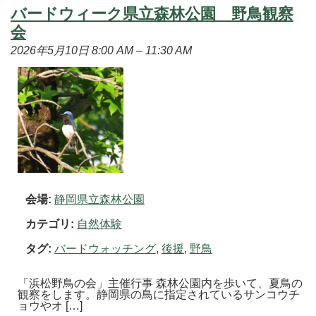
バードウィーク県立森林公園 野鳥観察
会
2026年5月10日 8:00 AM
–
11:30 AM
会場:
静岡県立森林公園
カテゴリ:
自然体験
タグ:
バードウォッチング
,
後援
,
野鳥
「浜松野鳥の会」主催行事 森林公園内を歩いて、夏鳥の
観察をします。静岡県の鳥に指定されているサンコウチ
ョウやオ […]