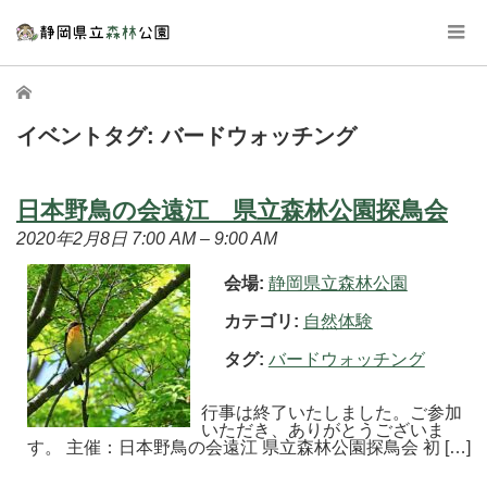
ホーム
イベントタグ:
バードウォッチング
日本野鳥の会遠江 県立森林公園探鳥会
2020年2月8日 7:00 AM
–
9:00 AM
会場:
静岡県立森林公園
カテゴリ:
自然体験
タグ:
バードウォッチング
行事は終了いたしました。ご参加
いただき、ありがとうございま
す。 主催：日本野鳥の会遠江 県立森林公園探鳥会 初 […]