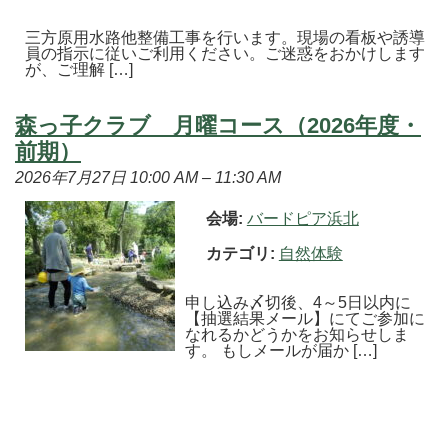
三方原用水路他整備工事を行います。現場の看板や誘導
員の指示に従いご利用ください。ご迷惑をおかけします
が、ご理解 […]
森っ子クラブ 月曜コース（2026年度・
前期）
2026年7月27日 10:00 AM
–
11:30 AM
会場:
バードピア浜北
カテゴリ:
自然体験
申し込み〆切後、4～5日以内に
【抽選結果メール】にてご参加に
なれるかどうかをお知らせしま
す。 もしメールが届か […]