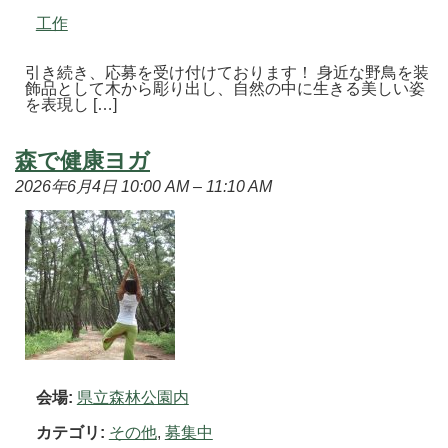
工作
引き続き、応募を受け付けております！ 身近な野鳥を装
飾品として木から彫り出し、自然の中に生きる美しい姿
を表現し […]
森で健康ヨガ
2026年6月4日 10:00 AM
–
11:10 AM
会場:
県立森林公園内
カテゴリ:
その他
,
募集中