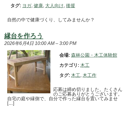
タグ:
ヨガ
,
健康
,
大人向け
,
後援
自然の中で健康づくり、してみませんか？
縁台を作ろう
2026年6月4日 10:00 AM
–
3:00 PM
会場:
森林公園・木工体験館
カテゴリ:
木工
タグ:
木工
,
木工作
応募は締め切りました。たくさん
のご応募ありがとうございます。
自宅の庭や縁側で、自分で作った縁台を置いてみませ
[…]