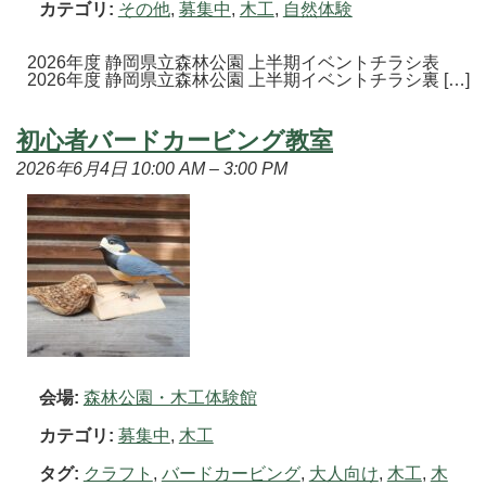
カテゴリ:
その他
,
募集中
,
木工
,
自然体験
2026年度 静岡県立森林公園 上半期イベントチラシ表
2026年度 静岡県立森林公園 上半期イベントチラシ裏 […]
初心者バードカービング教室
2026年6月4日 10:00 AM
–
3:00 PM
会場:
森林公園・木工体験館
カテゴリ:
募集中
,
木工
タグ:
クラフト
,
バードカービング
,
大人向け
,
木工
,
木