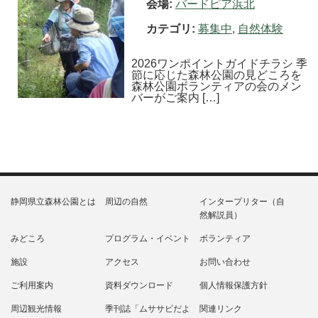
会場:
バードピア浜北
カテゴリ:
募集中
,
自然体験
2026ワンポイントガイドチラシ 季
節に応じた森林公園の見どころを
森林公園ボランティアの会のメン
バーがご案内 […]
静岡県立森林公園とは
周辺の自然
インタープリター（自
然解説員）
みどころ
プログラム・イベント
ボランティア
施設
アクセス
お問い合わせ
ご利用案内
資料ダウンロード
個人情報保護方針
周辺観光情報
季刊誌「ムササビだよ
関連リンク