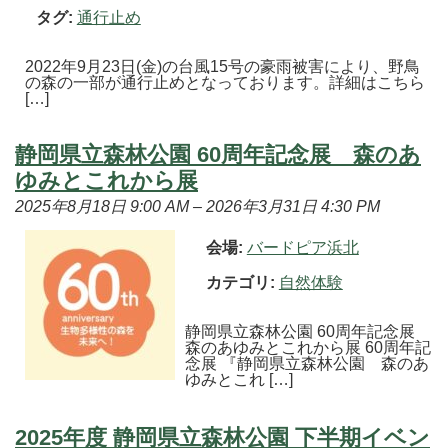
タグ:
通行止め
2022年9月23日(金)の台風15号の豪雨被害により、野鳥
の森の一部が通行止めとなっております。詳細はこちら
[…]
静岡県立森林公園 60周年記念展 森のあ
ゆみとこれから展
2025年8月18日 9:00 AM
–
2026年3月31日 4:30 PM
会場:
バードピア浜北
カテゴリ:
自然体験
静岡県立森林公園 60周年記念展
森のあゆみとこれから展 60周年記
念展 『静岡県立森林公園 森のあ
ゆみとこれ […]
2025年度 静岡県立森林公園 下半期イベン