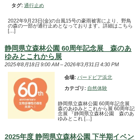
タグ:
通行止め
2022年9月23日(金)の台風15号の豪雨被害により、野鳥
の森の一部が通行止めとなっております。詳細はこちら
[…]
静岡県立森林公園 60周年記念展 森のあ
ゆみとこれから展
2025年8月18日 9:00 AM
–
2026年3月31日 4:30 PM
会場:
バードピア浜北
カテゴリ:
自然体験
静岡県立森林公園 60周年記念展
森のあゆみとこれから展 60周年記
念展 『静岡県立森林公園 森のあ
ゆみとこれ […]
2025年度 静岡県立森林公園 下半期イベン