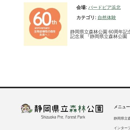
会場:
バードピア浜北
カテゴリ:
自然体験
静岡県立森林公園 60周年記
記念展 『静岡県立森林公園 
メニュー
静岡県立
インター