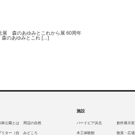
念展 森のあゆみとこれから展 60周年
森のあゆみとこれ […]
施設
森林公園とは
周辺の自然
バードピア浜北
創作展示室
プリター（自
みどころ
木工体験館
散策・広場