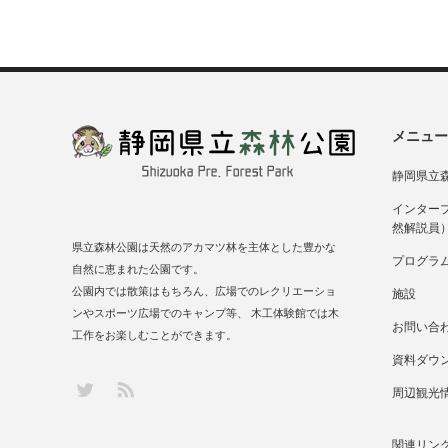
メニュー
静岡県立
インター
然解説員
県立森林公園は天然のアカマツ林を主体とした豊かな
プログラ
自然に恵まれた公園です。
公園内では散策はもちろん、広場でのレクリエーショ
施設
ンやスポーツ広場でのキャンプ等、 木工体験館では木
お問い合
工作をお楽しむことができます。
資料ダウ
RSS
Twitter
周辺観光
関連リン