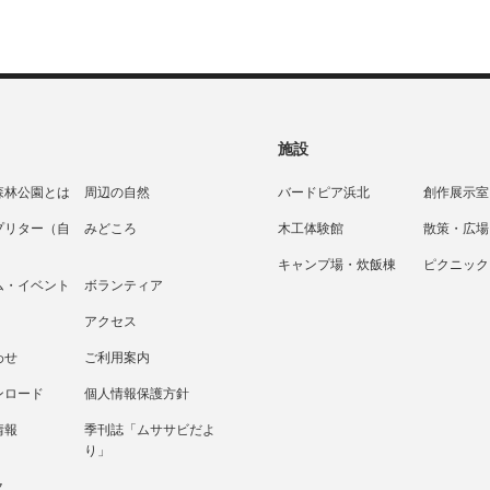
施設
森林公園とは
周辺の自然
バードピア浜北
創作展示室
プリター（自
みどころ
木工体験館
散策・広場
）
キャンプ場・炊飯棟
ピクニック
ム・イベント
ボランティア
アクセス
わせ
ご利用案内
ンロード
個人情報保護方針
情報
季刊誌「ムササビだよ
り」
ク