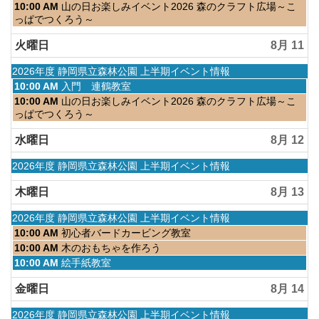
2026
9th
曜
月
10:00 AM
山の日お楽しみイベント2026 森のクラフト広場～こ
2026
日,
曜
っぱでつくろう～
4
日,
月
8
火曜日
8月 11
1st
月
2026
10th
水
2026年度 静岡県立森林公園 上半期イベント情報
2026
曜
火
10:00 AM
入門 連鶴教室
日,
曜
火
10:00 AM
山の日お楽しみイベント2026 森のクラフト広場～こ
4
日,
曜
っぱでつくろう～
月
8
日,
1st
月
8
水曜日
8月 12
2026
11th
月
2026
11th
水
2026年度 静岡県立森林公園 上半期イベント情報
2026
曜
日,
木曜日
8月 13
4
月
水
2026年度 静岡県立森林公園 上半期イベント情報
1st
曜
木
10:00 AM
初心者バードカービング教室
2026
日,
曜
木
10:00 AM
木のおもちゃを作ろう
4
日,
曜
木
10:00 AM
絵手紙教室
月
8
日,
曜
1st
月
8
日,
金曜日
8月 14
2026
13th
月
8
2026
13th
月
水
2026年度 静岡県立森林公園 上半期イベント情報