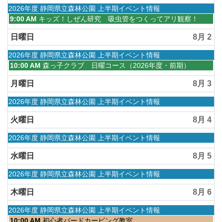
水
2026年度 静岡県立森林公園 上半期イベント情報
曜
土
9:00 AM
キッズ！しぜん研究 吸虫管をつくってアリ観察！
日,
曜
4
日,
日曜日
8月 2
月
8
1st
月
水
2026年度 静岡県立森林公園 上半期イベント情報
2026
1st
曜
日
10:00 AM
森っ子クラブ 日曜コース（2026年度・前期）
2026
日,
曜
4
日,
月曜日
8月 3
月
8
1st
月
水
2026年度 静岡県立森林公園 上半期イベント情報
2026
2nd
曜
2026
日,
火曜日
8月 4
4
月
水
2026年度 静岡県立森林公園 上半期イベント情報
1st
曜
2026
日,
水曜日
8月 5
4
月
水
2026年度 静岡県立森林公園 上半期イベント情報
1st
曜
2026
日,
木曜日
8月 6
4
月
水
2026年度 静岡県立森林公園 上半期イベント情報
1st
曜
木
10:00 AM
初心者バードカービング教室