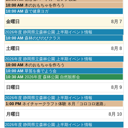
2026
日,
曜
木
10:00 AM
木のおもちゃを作ろう
4
日,
曜
木
10:00 AM
森で健康ヨガ
月
8
日,
曜
1st
月
8
日,
金曜日
8月 7
2026
6th
月
8
2026
6th
月
水
2026年度 静岡県立森林公園 上半期イベント情報
2026
6th
曜
金
10:00 AM
森林のびのびクラス
2026
日,
曜
4
日,
土曜日
8月 8
月
8
1st
月
水
2026年度 静岡県立森林公園 上半期イベント情報
2026
7th
曜
土
10:00 AM
木のおもちゃを作ろう
2026
日,
曜
土
10:00 AM
草笛を奏でよう会
4
日,
曜
土
10:30 AM
2026年度 森林公園 自然観察会
月
8
日,
曜
1st
月
8
日,
日曜日
8月 9
2026
8th
月
8
2026
8th
月
水
2026年度 静岡県立森林公園 上半期イベント情報
2026
8th
曜
日
1:00 PM
ネイチャークラフト体験 ８月「コロコロ迷路」
2026
日,
曜
4
日,
月曜日
8月 10
月
8
1st
月
水
2026年度 静岡県立森林公園 上半期イベント情報