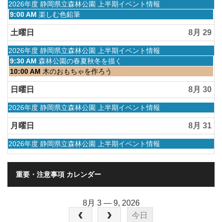
2026
27th
月
水
2026年度 静岡県立森林公園 上半期イベント情報
2026
27th
曜
金
9:00 AM
楽しむ色鉛筆
2026
日,
曜
4
日,
土曜日
8月 29
月
8
1st
月
水
2026年度 静岡県立森林公園 上半期イベント情報
2026
28th
曜
土
9:30 AM
森林公園の春夏秋冬を描く
2026
日,
曜
土
10:00 AM
木のおもちゃを作ろう
4
日,
曜
月
8
日,
日曜日
8月 30
1st
月
8
2026
29th
月
水
2026年度 静岡県立森林公園 上半期イベント情報
2026
29th
曜
2026
日,
月曜日
8月 31
4
月
水
2026年度 静岡県立森林公園 上半期イベント情報
1st
曜
2026
日,
4
重要・注意事項 カレンダー
月
1st
2026
8月 3 — 9, 2026
今日