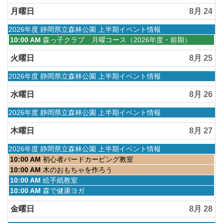
日,
曜
月
8
日,
月曜日
8月 24
1st
月
8
2026
23rd
月
水
2026年度 静岡県立森林公園 上半期イベント情報
2026
23rd
曜
月
10:00 AM
森っ子クラブ 月曜コース（2026年度・前期）
2026
日,
曜
4
日,
火曜日
8月 25
月
8
1st
月
水
2026年度 静岡県立森林公園 上半期イベント情報
2026
24th
曜
2026
日,
水曜日
8月 26
4
月
水
2026年度 静岡県立森林公園 上半期イベント情報
1st
曜
2026
日,
木曜日
8月 27
4
月
水
2026年度 静岡県立森林公園 上半期イベント情報
1st
曜
木
10:00 AM
初心者バードカービング教室
2026
日,
曜
木
10:00 AM
木のおもちゃを作ろう
4
日,
曜
木
10:00 AM
絵手紙教室
月
8
日,
曜
木
10:00 AM
森で健康ヨガ
1st
月
8
日,
曜
2026
27th
月
8
日,
金曜日
8月 28
2026
27th
月
8