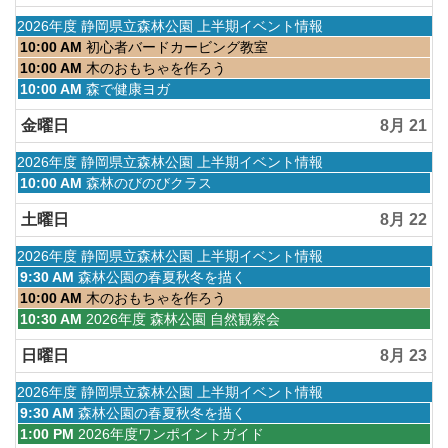
4
月
水
2026年度 静岡県立森林公園 上半期イベント情報
1st
曜
木
10:00 AM
初心者バードカービング教室
2026
日,
曜
木
10:00 AM
木のおもちゃを作ろう
4
日,
曜
木
10:00 AM
森で健康ヨガ
月
8
日,
曜
1st
月
8
日,
金曜日
8月 21
2026
20th
月
8
2026
20th
月
水
2026年度 静岡県立森林公園 上半期イベント情報
2026
20th
曜
金
10:00 AM
森林のびのびクラス
2026
日,
曜
4
日,
土曜日
8月 22
月
8
1st
月
水
2026年度 静岡県立森林公園 上半期イベント情報
2026
21st
曜
土
9:30 AM
森林公園の春夏秋冬を描く
2026
日,
曜
土
10:00 AM
木のおもちゃを作ろう
4
日,
曜
土
10:30 AM
2026年度 森林公園 自然観察会
月
8
日,
曜
1st
月
8
日,
日曜日
8月 23
2026
22nd
月
8
2026
22nd
月
水
2026年度 静岡県立森林公園 上半期イベント情報
2026
22nd
曜
日
9:30 AM
森林公園の春夏秋冬を描く
2026
日,
曜
日
1:00 PM
2026年度ワンポイントガイド
4