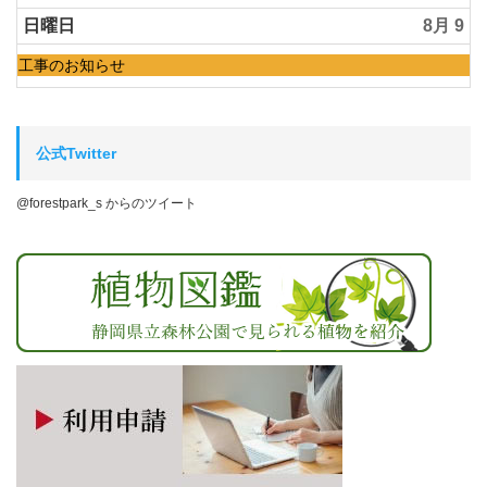
1st
曜
2026
日,
日曜日
8月 9
7
月
水
工事のお知らせ
1st
曜
2026
日,
7
月
公式Twitter
1st
2026
@forestpark_s からのツイート