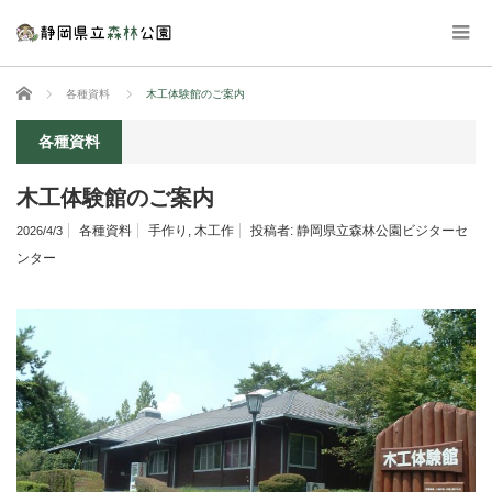
ホーム
各種資料
木工体験館のご案内
各種資料
木工体験館のご案内
各種資料
手作り
,
木工作
投稿者:
静岡県立森林公園ビジターセ
2026/4/3
ンター