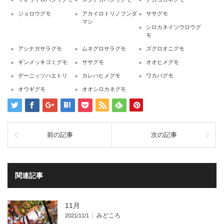
ジョロウグモ
アカイロトリノフンダ
ササグモ
マシ
シロカネイソウロウグ
モ
アシナガサラグモ
ムネグロサラグモ
ズグロオニグモ
ギンメッキゴミグモ
ササグモ
オオヒメグモ
デーニッツハエトリ
カレハヒメグモ
ワカバグモ
オウギグモ
オオシロカネグモ
前の記事
次の記事
関連記事
11月
みどころ
2021/11/1