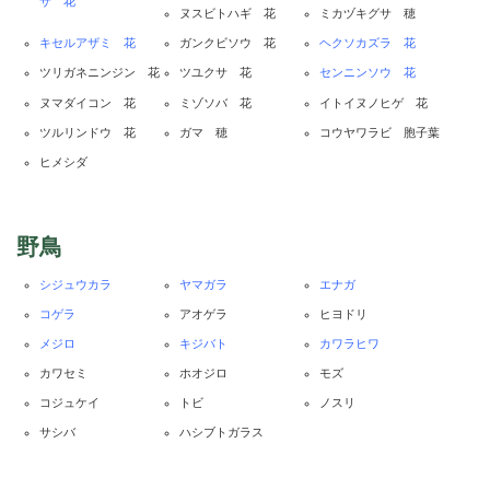
サ 花
ヌスビトハギ 花
ミカヅキグサ 穂
キセルアザミ 花
ガンクビソウ 花
ヘクソカズラ 花
ツリガネニンジン 花
ツユクサ 花
センニンソウ 花
ヌマダイコン 花
ミゾソバ 花
イトイヌノヒゲ 花
ツルリンドウ 花
ガマ 穂
コウヤワラビ 胞子葉
ヒメシダ
野鳥
シジュウカラ
ヤマガラ
エナガ
コゲラ
アオゲラ
ヒヨドリ
メジロ
キジバト
カワラヒワ
カワセミ
ホオジロ
モズ
コジュケイ
トビ
ノスリ
サシバ
ハシブトガラス