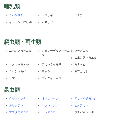
哺乳類
ニホンリス
ノウサギ
イタチ
イノシシ 堀り跡
ムササビ
爬虫類・両生類
ニホンアカガエル
シュレーゲルアオガエ
ツチガエル
ル
ニホンアマガエル
トノサマガエル
アカハライモリ
カナヘビ
ニホントカゲ
マムシ
ヤマカガシ
シマヘビ
アオダイショウ
昆虫類
クルマバッタ
オンブバッタ
アサマイチモンジ
ルリタテハ
ハグロトンボ
ヒメアカネ
マユタテアカネ
ナツアカネ
ウスバキトンボ