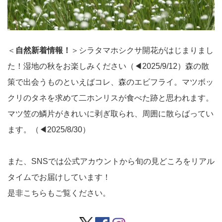
＜
自然新着情報！
＞シラタマホシクサ開花がはじまりまし
た！湿地の秋をお楽しみください（◀2025/9/12）森の散
策で出会うものといえばコレ、森のエビフライ。マツボッ
クリのタネを求めて二ホンリスが食べた跡と思われます。
マツ笠の鱗片がきれいに剥ぎ取られ、周囲に散らばってい
ます。（◀2025/8/30）
また、SNSでは公式アカウントから旬の見どころをリアル
タイムでお届けしています！
是非こちらもご覧ください。