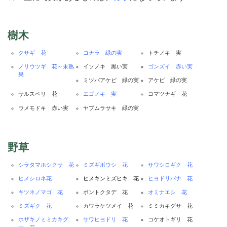
樹木
クサギ 花
コナラ 緑の実
トチノキ 実
ノリウツギ 花～未熟
イソノキ 黒い実
ゴンズイ 赤い実
果
ミツバアケビ 緑の実
アケビ 緑の実
サルスベリ 花
エゴノキ 実
コマツナギ 花
ウメモドキ 赤い実
ヤブムラサキ 緑の実
野草
シラタマホシクサ 花
ミズギボウシ 花
サワシロギク 花
ヒメシロネ花
ヒメキンミズヒキ 花
ヒヨドリバナ 花
キツネノマゴ 花
ボントクタデ 花
オミナエシ 花
ミズギク 花
カワラケツメイ 花
ミミカキグサ 花
ホザキノミミカキグ
サワヒヨドリ 花
コケオトギリ 花