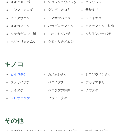
オオアメンボ
ショウリョウバッタ
クツワムシ
エンマコオロギ
タンボコオロギ
ササキリ
ヒメクサキリ
トノサマバッタ
ツチイナゴ
オオカマキリ
ハラビロカマキリ
ヒメカマキリ 幼虫
クサカゲロウ 卵
ニホンミツバチ
ルリモンハナバチ
ホソヘリカメムシ
クモヘリカメムシ
キノコ
ヒイロタケ
カメムシタケ
シロソウメンタケ
ヌメリイグチ
ベニイグチ
アカヤマドリ
アイタケ
ベニタケの仲間
ノウタケ
シロオニタケ
ソライロタケ
その他
イオウイロハシリグモ
スジアカハシリグモ
ナガコガネグモ