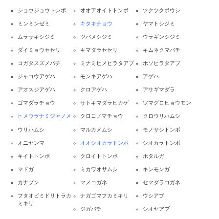
ショウジョウトンボ
オオアオイトトンボ
ツクツクボウシ
ミンミンゼミ
キタキチョウ
ヤマトシジミ
ムラサキシジミ
ツバメシジミ
ウラギンシジミ
ダイミョウセセリ
キマダラセセリ
キムネクマバチ
コガタスズメバチ
ミナミヒメヒラタアブ
ホソヒラタアブ
ジャコウアゲハ
モンキアゲハ
アゲハ
アオスジアゲハ
クロアゲハ
アサギマダラ
ゴマダラチョウ
サトキマダラヒカゲ
ツマグロヒョウモン
ヒメウラナミジャノメ
クロコノマチョウ
クロウリハムシ
ウリハムシ
マルカメムシ
モノサシトンボ
オニヤンマ
オオシオカラトンボ
シオカラトンボ
キイトトンボ
クロイトトンボ
ホタルガ
マドガ
ミカワオサムシ
キンモンガ
カナブン
マメコガネ
セマダラコガネ
フタオビミドリトラカ
ナガゴマフカミキリ
ウシアブ
ミキリ
ジガバチ
シオヤアブ