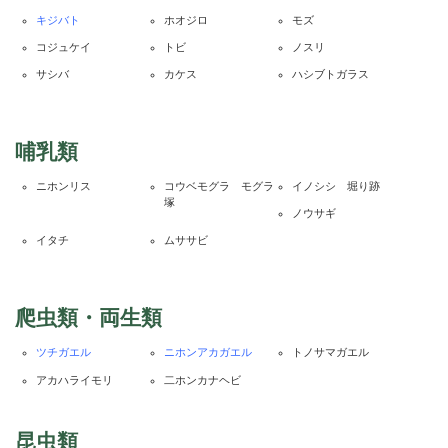
キジバト
ホオジロ
モズ
コジュケイ
トビ
ノスリ
サシバ
カケス
ハシブトガラス
哺乳類
ニホンリス
コウベモグラ モグラ
イノシシ 堀り跡
塚
ノウサギ
イタチ
ムササビ
爬虫類・両生類
ツチガエル
ニホンアカガエル
トノサマガエル
アカハライモリ
二ホンカナヘビ
昆虫類