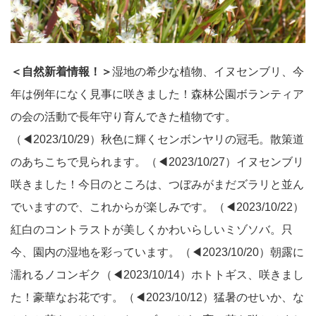
＜自然新着情報！＞
湿地の希少な植物、イヌセンブリ、今
年は例年になく見事に咲きました！森林公園ボランティア
の会の活動で長年守り育んできた植物です。
（◀2023/10/29）秋色に輝くセンボンヤリの冠毛。散策道
のあちこちで見られます。（◀2023/10/27）イヌセンブリ
咲きました！今日のところは、つぼみがまだズラリと並ん
でいますので、これからが楽しみです。（◀2023/10/22）
紅白のコントラストが美しくかわいらしいミゾソバ。只
今、園内の湿地を彩っています。（◀2023/10/20）朝露に
濡れるノコンギク（◀2023/10/14）ホトトギス、咲きまし
た！豪華なお花です。（◀2023/10/12）猛暑のせいか、な