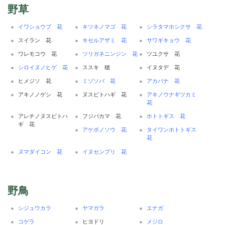
野草
イワショウブ 花
キツネノマゴ 花
シラタマホシクサ 花
スイラン 花
キセルアザミ 花
サワギキョウ 花
ワレモコウ 花
ツリガネニンジン 花
ツユクサ 花
シロイヌノヒゲ 花
ススキ 穂
イヌタデ 花
ヒメジソ 花
ミゾソバ 花
アカバナ 花
アキノノゲシ 花
ヌスビトハギ 花
アキノウナギツカミ
花
アレチノヌスビトハ
フジバカマ 花
ホトトギス 花
ギ 花
アケボノソウ 花
タイワンホトトギス
花
ヌマダイコン 花
イヌセンブリ 花
野鳥
シジュウカラ
ヤマガラ
エナガ
コゲラ
ヒヨドリ
メジロ