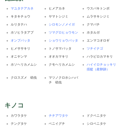
マユタテアカネ
ヒメアカネ
ウスバキトンボ
キタキチョウ
ヤマトシジミ
ムラサキシジミ
ルリタテハ
シロモンノメイガ
クマバチ
ホソヒラタアブ
ツマグロヒョウモン
ホタルガ
オンブバッタ
ショウリョウバッタ
エンマコオロギ
ヒメササキリ
トノサマバッタ
ツチイナゴ
オニヤンマ
オオカマキリ
ハラビロカマキリ
ホソヘリカメムシ
クモヘリカメムシ
ハイイロチョッキリ
揺籃（産卵跡）
クロスズメ 幼虫
マツノクロホシハバ
チ 幼虫
キノコ
カワラタケ
チチアワタケ
ドクベニタケ
テングタケ
ベニイグチ
シロベニタケ